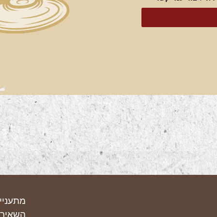
מתעניי
השאירו