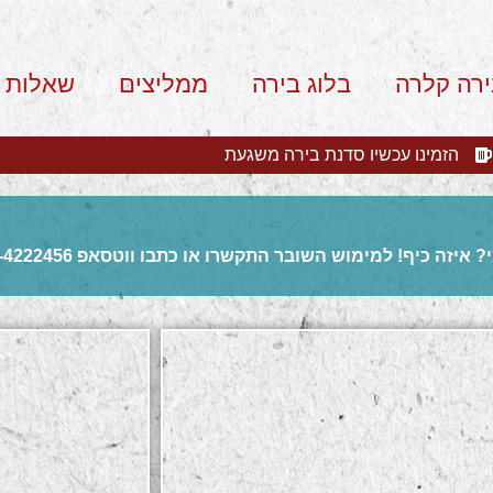
ירה קלרה
בלוג בירה
ממליצים
שאלות 
הזמינו עכשיו סדנת בירה משגעת
? איזה כיף! למימוש השובר התקשרו או כתבו ווטסאפ
-4222456