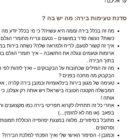
עד אליכם !
סדנת טעימות בירה: מה יש בה ?
מה זה בכלל בירה וממה היא עשויה? כי מי בכלל יודע מה 
כשות? נעשה סדר במושגים – נטעם ונריח מחומרי הגלם 
איך זה קשור לטעם, לריח ולמראה שלה? נשתה בירות במגו
ארומות וטעמים ונגלה את התשובה – איך חומרי הגלם באים
בתוך הבירה .
מה זה המילים שכתובות על הבקבוקים – ואיך לזהות לפי 
הבקבוק מה מחכה בפנים ?
טעימה של מגוון בירות בינלאומיות וכמובן בירה קלרה , 
המבשלה הקטנה הטובה בישראל! ויש אותה רק אצלנו, כי א
אותה !
אחרי כל זה תתחילו לקרוא תפריטי בירה כמו מקצוענים ות
בפאב (או מה לא להזמין…)
מתובל בסיפורים, מלווה במצגת יפהפייה הכוללת תמונות,
וסרטונים .
וכמובן !- הסיפור האישי שלי ואיך הפכתי למלכת הבירה?