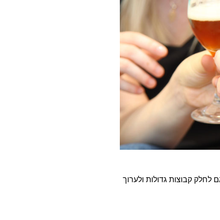
30 משתתפים, בו זמנית, ברפאל!). ניתן גם לחלק קבוצות גדולות ולערוך