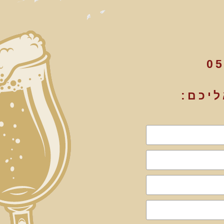
05
ליכם: