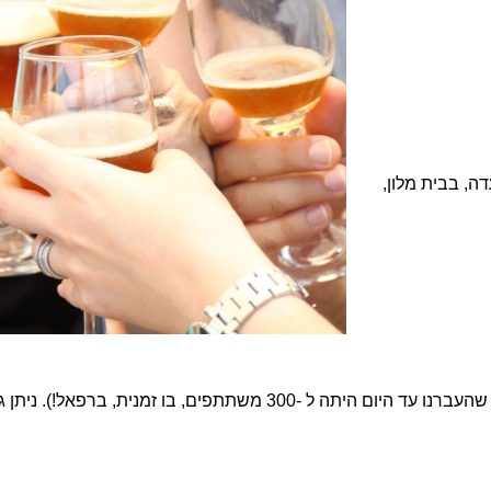
, בבית מלון,
החל מ 10 משתתפים ועד ..השמים הם הגבול (הסדנה הכי גדולה שהעברנו עד היום היתה ל -0