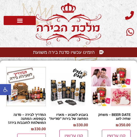
סדנת בירה
בלוג בירה
בירה קלרה
שאלות תשובות
הזמינו עכשיו סדנת בירה משגעת
פתח 
BEER DATE – משחק
בעבוע לשבוע – מארז
המדריך לבירה – סדנה
שתיה לזוג
הפתעה של בירות "סודיות"
בקופסא: המתנה
המושלמת לחובב/ת בירה!
₪
330.00
₪
350.00
₪
330.00
קנו עכשיו
קנו עכשיו