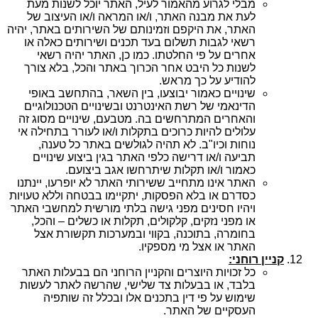
מבלי לגרוע מהאמור לעיל, האתר יוכל לשנות מעת
לעת את מבנה האתר, ו/או המראה ו/או העיצוב של
האתר, את היקפם וזמינותם של השירותים באתר, יהיה
רשאי לגבות תשלום בעד תכנים ושירותים כאלה או
אחרים על פי החלטתו. כמו כן, האתר יהיה רשאי
לשנות כל היבט אחר הכרוך באתר והכל, בלא צורך
להודיע על כך מראש.
שינויים כאמור יבוצעו, בין השאר, בהתחשב באופי
הדינאמי של רשת האינטרנט ובשינויים הטכנולוגיים
והאחרים המתרחשים בה. מטבעם, שינויים מסוג זה
עלולים להיות כרוכים בתקלות ו/או לעורר בתחילה אי
נוחות וכיו"ב. לא תהיה לגולשים באתר כל טענה,
תביעה ו/או דרישה כלפי האתר בגין ביצוע שינויים
כאמור ו/או תקלות שיתרחשו אגב ביצועם.
האתר אינו מתחייב ששירותי האתר לא יופרעו, יינתנו
כסדרם או בלא הפסקות, יתקיימו בבטחה וללא טעויות
ויהיו חסינים מפני גישה בלתי מורשית למחשבי האתר
או מפני נזקים, קלקולים, תקלות או כשלים – והכל,
בחומרה, בתוכנה, בקווי ובמערכות תקשורת אצל
האתר או אצל מי מספקיו.
קניין רוחני:
כל זכויות היוצרים והקניין הרוחני הם בבעלות האתר
בלבד, או בבעלות צד שלישי, שהרשה לאתר לעשות
שימוש על פי דין בתכנים אלו ובכלל זה שותפיה
העסקיים של האתר.