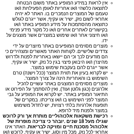
אין לראות במידע המופיע באתר משום הבטחה
לתוצאה כלשהי ו/או אחריות לאופן הפעילויות ו/או
טעמם של המוצרים הנמכרים בו. האתר לא יהיה
אחראי לשום נזק, ישיר או עקיף, אשר ייגרם לגולש
כתוצאה מהסתמכות על מידע המופיע באתר ו/או
בקישורים לאתרים אחרים ו/או כל מקור מידע פנימי
ו/או חיצוני אחר ו/או שימוש במוצרים אשר מוצגים על
ידו.
מוצרים מסוימים המופיעים באתר מיוצרים על ידי
צדדים שלישיים. לקוחות האתר מאשרים ומצהירים כי
הם מודעים לכך וכי הם יישאו באחריות לפנות ולדרוש
מהיצרן ו/או היבואן פיצוי בגין כל נזק, ישיר או עקיף,
אשר ייגרם להם בעקבות שימוש במוצר.
יש לקרוא בעיון את תווית המוצר (ככל וישנה) טרם
השימוש בו והאחריות הינה על צורך המוצר.
מוצרים מסוימים המוצגים באתר עשויים להכיל
אלרגנים (כגון גלוטן ועוד), ואין להסתמך על הפירוט או
התיאור המופיע באתר. יש לקרוא את המופיע על גבי
המוצר לפני השימוש בו ו/או צריכתו. במקרים של
תופעות אלרגיות בלתי רצויות, יש לחדול משימוש
במוצר ולפנות מיד לרופא.
רכישת משקאות אלכוהוליים מותרת אך ורק לרוכש
שגילו מעל 18 שנים
.
יובהר כי צריכה מופרזת של
אלכוהול מסכנת חיים ומזיקה לבריאות.
האתר אינו
אחראי לכל נזק, מכל מין וסוג, ישיר או עקיף, לרוכש ו/או