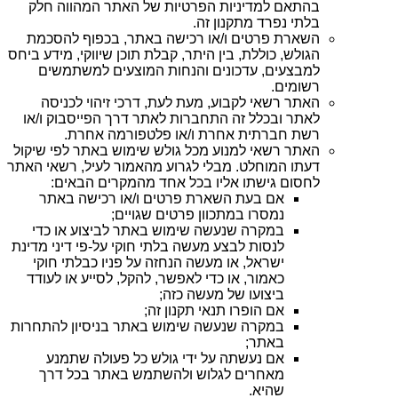
בהתאם למדיניות הפרטיות של האתר המהווה חלק
בלתי נפרד מתקנון זה.
השארת פרטים ו/או רכישה באתר, בכפוף להסכמת
הגולש, כוללת, בין היתר, קבלת תוכן שיווקי, מידע ביחס
למבצעים, עדכונים והנחות המוצעים למשתמשים
רשומים.
האתר רשאי לקבוע, מעת לעת, דרכי זיהוי לכניסה
לאתר ובכלל זה התחברות לאתר דרך הפייסבוק ו/או
רשת חברתית אחרת ו/או פלטפורמה אחרת.
האתר רשאי למנוע מכל גולש שימוש באתר לפי שיקול
דעתו המוחלט. מבלי לגרוע מהאמור לעיל, רשאי האתר
לחסום גישתו אליו בכל אחד מהמקרים הבאים:
אם בעת השארת פרטים ו/או רכישה באתר
נמסרו במתכוון פרטים שגויים;
במקרה שנעשה שימוש באתר לביצוע או כדי
לנסות לבצע מעשה בלתי חוקי על-פי דיני מדינת
ישראל, או מעשה הנחזה על פניו כבלתי חוקי
כאמור, או כדי לאפשר, להקל, לסייע או לעודד
ביצועו של מעשה כזה;
אם הופרו תנאי תקנון זה;
במקרה שנעשה שימוש באתר בניסיון להתחרות
באתר;
אם נעשתה על ידי גולש כל פעולה שתמנע
מאחרים לגלוש ולהשתמש באתר בכל דרך
שהיא.