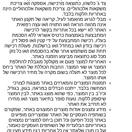
צד ג' כלשהו, כתוצאה מרכישה, אספקה ו/או צריכת
משקאות אלכוהוליים. צריכת משקאות אלכוהוליים הינה
באחריות הלקוח בלבד.
מבלי לגרוע מהאמור לעיל, קריאה של תקנון האתר
אינה מהווה הוראה ו/או התוויה ו/או עצה רפואית.
האתר לא יישא בכל אחריות בקשר לרכישה
המתבצעת באמצעות כרטיס אשראי ללא הסכמת
בעליו, רכישה המתבצעת על ידי קטין ו/או פסול דין,
רכישה בזדון ו/או במחדל ו/או ברשלנות, פעולת רכישה
תחת שם משתמש אחר שלא בהסכמתו ו/או כל נזק
מכל סוג כתוצאה מביצוע הזמנה באתר.
האחריות למוצר פגום או מקולקל מוגבלת להחלפת
המוצר או שווי המוצר. החבות הכוללת של האתר ביחס
לכל מוצר לא תעלה בשום מקרה על מחיר הרכישה של
אותו המוצר.
תמונות המוצרים והמארזים באתר מוצגות לצורכי
המחשה בלבד. ייתכנו הבדלים במראה, בגוון, בגודל,
וכיו"ב בין המוצר, כפי שהוא מוצג באתר, לבין המוצר
שיסופק ללקוח. טעות סופר בתיאור מוצר ו/או מחירו
לא תחייב את האתר.
מידע ומצגים אודות מוצרים המוצגים באתר, שמקורם
בשותפיה העסקיים של האתר שמוצריהם מופיעים
באתר (ככל ויופיעו) וכל תוכן ביחס למוצרים נמצאים
באחריותם הבלעדית של השותפים העסקיים כאמור,
ועל כן מובן שלאתר אין כל אחריות בגין מידע מעין זה,