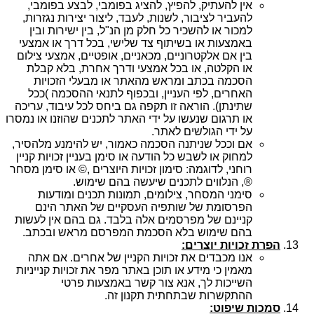
אין להעתיק, להפיץ, להציג בפומבי, לבצע בפומבי,
להעביר לציבור, לשנות, לעבד, ליצור יצירות נגזרות,
למכור או להשכיר כל חלק מן הנ"ל, בין ישירות ובין
באמצעות או בשיתוף צד שלישי, בכל דרך או אמצעי
בין אם אלקטרוניים, מכאניים, אופטיים, אמצעי צילום
או הקלטה, או בכל אמצעי ודרך אחרת, בלא קבלת
הסכמה בכתב ומראש מהאתר או מבעלי הזכויות
האחרים, לפי העניין, ובכפוף לתנאי ההסכמה )ככל
שתינתן). הוראה זו תקפה גם ביחס לכל עיבוד, עריכה
או תרגום שנעשו על ידי האתר לתכנים שהוזנו או נמסרו
על ידי הגולשים לאתר.
אם וככל שניתנה הסכמה כאמור, יש להימנע מלהסיר,
למחוק או לשבש כל הודעה או סימן בעניין זכויות קניין
רוחני, לדוגמה: סימון זכויות היוצרים ,© או סימן מסחר
®, הנלווים לתכנים שיעשה בהם שימוש.
סימני המסחר, צילומים, תמונות תכנים ומודעות
הפרסומת של שותפיה העסקיים של האתר הינם
קניינם של מפרסמים אלה בלבד. גם בהם אין לעשות
בהם שימוש בלא הסכמת המפרסם מראש ובכתב.
הפרת זכויות יוצרים:
אנו מכבדים את זכויות הקניין של אחרים. אם אתה
מאמין כי מידע או תוכן באתר מפר את זכויות קנייניות
השייכות לך, אנא צור קשר באמצעות פרטי
ההתקשרות שבתחתית תקנון זה.
סמכות שיפוט: