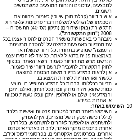
למבצעים, עדכונים והנחות המוצעים למשתמשים
רשומים.
אישור דיוור (קבלת תוכן שיווקי) כאמור, מהווה את
הסכמתו של הגולש למשלוח דברי פרסומת על-פי חוק
התקשורת (בזק ושידורים) (תיקון מס' 40) התשס"ח –
2008 (
"חוק התקשורת"
).
מובהר כי באפשרות משאיר הפרטים להסיר עצמו בכל
עת מהדיוור באמצעות לחיצה על "להסרה מרשימת
התפוצה" שמופיע בתחתית כל דיוור שנשלח או
באמצעות פנייה בדוא"ל לאתר. כל עוד לא הסירו עצמו
הנרשם מרשימת הדיוור כאמור, רשאי האתר, בכפוף
לחוק התקשורת, להעביר לנרשם דיוור ישיר כאמור.
אין לראות במידע בדיוור משום הבטחה לתוצאה
כלשהי ו/או אחריות לשירות המוצע בו.
הדיוור בכללותו, לרבות כל המידע המופיע בו, מוצע
כמות שהוא, ויהיה מדויק ונכון ככל הניתן, ואולם, יתכן
והמידע אינו שלם או לחלופין, יתכן ונפלו טעויות טכניות
או אחרות במידע.
השימוש באתר:
השימוש באתר מותר למטרות פרטיות ואישיות בלבד
(כולל רכישה עסקית של מוצרים). אין להעתיק
ולהשתמש או לאפשר לאחרים להשתמש, בכל דרך
אחרת בתכנים מתוך האתר, לרבות באתרי אינטרנט
אחרים, בפרסומים אלקטרוניים, בפרסומי דפוס וכיו"ב,