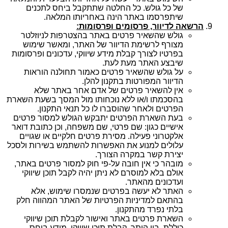
של כל גולש. כל החלטה שתתקבל ביחס לתכנים
שיתפרסמו באתר הינה באחריותו המלאה.
הרשאה לדיוור, פרסומים ופרסומות:
גולש שהשאיר פרטים באתר בהצטרפות לניוזלטר
מצורף לרשימת הדיוור של האתר, ומאשר שימוש
בפרטיו לצורך קבלת מידע שיווקי, עדכונים ופרסומות
שיבצע האתר מעת לעת.
על גולש שהשאיר פרטים כאמור תחולנה הוראות
הדיוור המפורטות בתקנון להלן.
אין להשאיר פרטים של אדם אחר באתר שלא
בהסכמתו ו/או ללא נוכחותו מול המסך בשעת השארת
הפרטים ולאחר שהוסברו לו כל תנאי התקנון.
בעת השארת הפרטים יתבקש הגולש למסור פרטים
אישיים כגון: שם פרטי, שם משפחה, וכן כתובת דואר
אלקטרוני פעילה. מסירת פרטים חלקיים או שגויים
עלולים למנוע את האפשרות להשתמש בשירות ולסכל
יצירת קשר במקרה הצורך.
מובהר כי אין חובה על-פי חוק למסור פרטים באתר,
אולם בלא למוסרם לא ניתן יהיה לקבל תוכן שיווקי
ועדכונים מהאתר.
האתר לא יעשה בפרטים שנמסרו שימוש, אלא
בהתאם למדיניות הפרטיות של האתר המהווה חלק
בלתי נפרד מהתקנון.
השארת פרטים באתר ואישור לקבלת תוכן שיווקי
כוללת, בין היתר, קבלת תוכן שיווקי, מידע ביחס