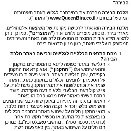
הבירה
"
מלכת הבירה
מברכת את בחירתכם לגלוש באתר האינטרנט
המופעל בכתובת
www.QueenBira.co.il
("
האתר
").
מלכת הבירה
הוא אתר לרכישה מקוונת של משקאות אלכוהוליים,
מארזי בירה, כוסות, מוצרים נלווים ועוד (
"המוצרים"
). כמו כן, ניתן
למצוא מידע אודות המוצרים המוצעים לרכישה באתר והשירותים
המסופקים על ידי האתר, כגון מגוון סדנאות בירה.
מהם התנאים הכלליים לגלישה ורכישה באתר מלכת
הבירה?
הגלישה באתר כפופה לתנאים המפורטים בתקנון
ותנאי שימוש אלו (״
התקנון
״). אנא קרא את התקנון
בקפידה, שכן הגלישה באתר וביצוע פעולות בו מעידים
על הסכמתך לתנאים הכלולים בתקנון. כמו כן, האתר
שומר את זכותו לשנות את תנאי התקנון, מעת לעת, על
פי שיקול דעתו הבלעדי וללא הודעה מוקדמת. מועד
החלת השינוי כאמור יהיה מרגע פרסומו באתר.
האמור בתקנון זה מתייחס באופן שווה לבני שני המינים
והשימוש בלשון זכר או נקבה הוא מטעמי נוחות בלבד.
תנאי התקנון חלים על שימוש באתר ובתכנים הכלולים
בו באמצעות כל מחשב או מכשיר תקשורת אחר
(כדוגמת טלפון סלולרי, מחשבי טאבלט וכיו"ב). כמו כן
הם חלים על השימוש באתר, בין באמצעות רשת