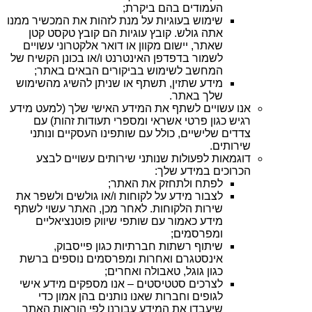
העמודים בהם ביקרת;
שימוש בעוגיות על מנת לזהות את המכשיר ממנו
אתה גולש. קובץ עוגיות הם קובץ טקסט קטן
שאתר, יישום מקוון או דואר אלקטרוני עשויים
לשמור בדפדפן האינטרנט ו/או בכונן הקשיח של
המחשב לשימוש בביקורים הבאים באתר;
מידע שתזין, תשתף או שניתן להשיג מהשימוש
שלך באתר.
אנו עשויים לשתף את המידע האישי שלך (למעט מידע
רגיש כגון פרטי אשראי ומספרי תעודות זהות) עם
צדדים שלישיים, כולל עם שותפינו העסקיים ונותני
שירותים.
דוגמאות לפעולות שנותני שירותים עשויים לבצע
הכרוכים במידע שלך:
לפתח ולתחזק את האתר;
לצבור מידע על לקוחות ו/או גולשים ולשפר את
שירות הלקוחות. לאחר מכן, האתר עשוי לשתף
מידע כאמור עם שותפי שיווק פוטנציאליים
ומפרסמים;
שיתוף רשתות חברתיות כגון פייסבוק,
אינסטגרם ואחרות ומפרסמים נוספים ברשת
כגון גוגל, טאבולה ואחרים;
לצרכים סטטיסטים – אנו מספקים מידע אישי
לגופים וחברות שאנו נותנים בהן אמון כדי
שיעבדו את המידע עבורנו לפי הוראות האתר