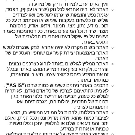
ואין האתר ערב למידת הדיוק של מידע זה.
האתר לא יהיה אחראי לכל נזק (ישיר או עקיף), הפסד,
עגמת נפש והוצאות שייגרמו לגולשים ו/או לצדדים
שלישיים כלשהם בעקבות שימוש או הסתמכות על כל
תוכן, מידע, נתון, מצג, תמונה, וידאו, אודיו, פרסומת,
מוצר, שירות וכו' המופעים באתר. כל הסתמכות כאמור
נעשית על-פי שיקול דעתו ואחריותו הבלעדית של
הגולש באתר.
האתר בשום מקרה לא יהיה אחראי לנזק שנגרם לגולש
האתר באמצעות יצירת קשר עם שותפיו העסקיים של
האתר.
האתר ממליץ לגולשים באתר לנהוג כצרכנים נבונים
וזהירים, ולקרוא בעיון את המידע המוצג באתר ובכלל
זה את המידע ביחס למוצר עצמו, תיאורו והתאמתו,
כמתואר באתר.
התכנים באתר ניתנים לשימוש כמות שהם (
"AS IS"
).
לא ניתן להתאימם לצרכיו של כל אדם ואדם. לא תהיה
לגולש כל טענה, תביעה או דרישה כלפי האתר בגין
תכונות של התכנים, יכולותיהם, מגבלותיהם ו/או
התאמתם לצרכיו.
האתר בכללותו, לרבות כל המידע המופיע בו, מוצע
לציבור כמות שהוא, ויהיה מדויק ונכון ככל הניתן, ואולם,
יתכן והמידע אינו שלם או לחלופין, יתכן ונפלו טעויות
טכניות או אחרות במידע.
השימוש באתר ייעשה על אחריותו הבלעדית והמלאה