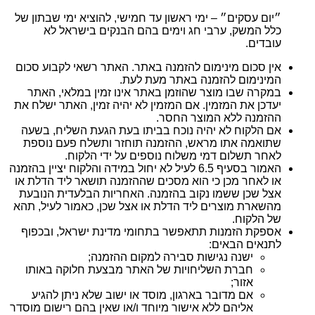
״יום עסקים״ – ימי ראשון עד חמישי, להוציא ימי שבתון של
כלל המשק, ערבי חג וימים בהם הבנקים בישראל לא
עובדים.
אין סכום מינימום להזמנה באתר. האתר רשאי לקבוע סכום
המינימום להזמנה באתר מעת לעת.
במקרה שבו מוצר שהוזמן באתר אינו זמין במלאי, האתר
יעדכן את המזמין. אם המזמין לא יהיה זמין, האתר ישלח את
ההזמנה ללא המוצר החסר.
אם הלקוח לא יהיה נוכח בביתו בעת הגעת השליח, בשעה
שתואמה אתו מראש, ההזמנה תוחזר ותשלח פעם נוספת
לאחר תשלום דמי משלוח נוספים על ידי הלקוח.
האמור בסעיף 6.5 לעיל לא יחול במידה והלקוח יציין בהזמנה
או לאחר מכן כי הוא מסכים שההזמנה תושאר ליד הדלת או
אצל שכן ששמו נקוב בהזמנה. האחריות הבלעדית הנובעת
מהשארת מוצרים ליד הדלת או אצל שכן, כאמור לעיל, תהא
של הלקוח.
אספקת הזמנות תתאפשר בתחומי מדינת ישראל, ובכפוף
לתנאים הבאים:
ישנה נגישות סבירה למקום ההזמנה;
חברת השליחויות של האתר מבצעת חלוקה באותו
אזור;
אם מדובר בארגון, מוסד או ישוב שלא ניתן להגיע
אליהם ללא אישור מיוחד ו/או שאין בהם רישום מוסדר