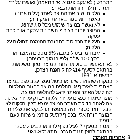
התחרט (ולא עקב פגם או אי התאמה) ואושרו על ידי
האתר, יחולו ההוראות הבאות:
הלקוח ישיב את המוצר לאתר (על חשבונו)
כאשר הוא סגור באריזתו המקורית;
לא נעשה במוצר שימוש מכל סוג שהוא;
המוצר יוחזר בצירוף חשבונית עסקה או הוכחת
עסקה;
העלויות הכרוכות בהחזרת ההזמנה תחולנה על
הלקוח;
יגבו דמי ביטול בגובה 5% מסכום המוצר או
בסך 100 ש״ח (לפי הנמוך מבניהם).
לא יתאפשר ביטול או החזרת מוצרי מזון ומשקאות,
בהתאם לסעיף 14ג לחוק הגנת הצרכן,
התשמ"א-1981.
במקרה שהחזר, שינוי או ביטול נעשו עקב פגם במוצר,
האחריות לאיסוף או החלפת המוצר הפגום מהלקוח
תחול על האתר והאתר ידאג להחלפת המוצר.
מוצר שיוגדר כפגום על ידי הלקוח ייבדק על ידי האתר.
אם לאחר בדיקת האתר המוצר ימצא תקין, הלקוח לא
יקבל החזר כספי ויהיה באפשרותו לבקש את שליחת
המוצר חזרה אליו בכפוף לתשלום דמי משלוח פעם
נוספת.
האמור בסעיף 7 לעיל כפוף להוראות ביטול עסקה
בהתאם לחוק הגנת הצרכן, התשמ"א-1981.
אחריות האתר: