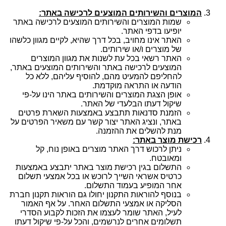
המוצרים והשירותים המוצעים לרכישה באתר
:
שמות המוצרים והשירותים המוצעים לרכישה באתר
יופיעו בדפי האתר.
האתר אינו מחויב, בכל דרך שהיא, לקיים מגוון כלשהו
של מוצרים ו/או שירותים.
האתר רשאי בכל עת לשנות את מגוון המוצרים
המוצעים לרכישה באתר והשירותים המוצעים באתר,
להחליפם להמעיט מהם, להוסיף עליהם, ללא כל
הודעה או התראה מוקדמת.
אופן הצגת המוצרים והשירותים באתר הינו על-פי
שיקול דעתו הבלעדי של האתר.
הזמנת סדנאות תתבצע באמצעות השארת פרטים
באתר, ונציג האתר יצור קשר עם משאיר הפרטים על
מנת להשלים את ההזמנה.
רכישת מוצר באתר
:
ניתן לרכוש דרך האתר מוצרים באופן נוח, קל
ומאובטח.
התשלום בגין רכישת מוצר באתר יתבצע באמצעות
כרטיס אשראי השייך לרוכש או בכל אמצעי תשלום
אחר המופיע בעמוד התשלום.
בנוסף להוראות התקנון יחולו גם הוראות תקנון חברת
הסליקה או אמצעי התשלום האחר. על אף האמור
לעיל, האתר שומר לעצמו את הזכות לקבוע הסדרי
תשלומים אחרים לנרשמים, והכל על-פי שיקול דעתו