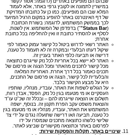
שבהם הם מופיעים באתרים (לדוגמה: אסור לקשר
במישרין לתמונה או לקובץ גרפי באתר, אלא לעמוד
המלא שבו הם מופיעים). כמו כן על כתובתו המדויקת
של דף האינטרנט באתר להופיע במקום הרגיל המיועד
לכך בממשק המשתמש, לדוגמה: בשורת הכתובת
(
Status Bar"
") בדפדפן של המשתמש. אין לשנות,
לסלף או להסתיר כתובת זו ואין להחליפה בכל כתובת
אחרת;
האתר רשאי לדרוש ביטול כל קישור עמוק כאמור לפי
שיקול דעתו הבלעדי ובמקרה זה לא תעמוד כל טענה,
דרישה או תביעה כלפי האתר בעניין זה.
האתר לא יישא בכל אחריות לכל נזק שייגרם כתוצאה
מכל קישור לתכנים מהאתר ומכל הצגה או פרסום של
תכנים כאמור בכל דרך אחרת. האחריות המלאה
והבלעדית לכל קישור, הצגה או פרסום של התכנים,
היא על מבצע הקישור בלבד.
על הגולש לשפות את האתר, עובדיו, מנהליו, שותפיו
העסקיים או מי מטעמו בגין כל נזק, הפסד, אבדן רווח,
תשלום או הוצאה שייגרמו להם – ובכלל זה שכ"ט עו"ד
והוצאות משפט עקב הפרת תקנון זה. בנוסף, ישפה
המשתמש את האתר, עובדיו, מנהליו או מי מטעמו בגין
כל טענה, תביעה ו/או דרישה שתועלה נגדם על ידי צד
שלישי כלשהו כתוצאה מתכנים שנמסרו על ידו
לפרסום באתר וכתוצאה מקישורים שביצע לאתר.
שינויים באתר, תקלות והפסקות שירות: