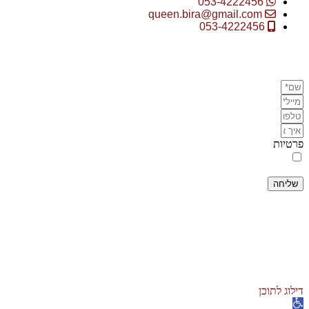
053-4222456
queen.bira@gmail.com
053-4222456
מתעניינים בסדנאות שלי?
השאירו פרטים ונשוב אליכם:
פרטיות
אני מסכימ/ה
למדיניות הפרטיות
ומאשר/ת למלכת הבירה ליצור עמי
קשר *
שליחה
מדיניות פרטיות
| הצהרת נגישות
|
צור קשר
|
חנות בירה
|
סדנאות
בירה
|
תקנון
האתר
אזהרה: מכיל אלכוהול – מומלץ להימנע משתיה מופרזת
MuchMore.co.il
בניית אתרים וורדפרס
|
קידום אורגני
דילוג לתוכן
פתח סרגל נגישות