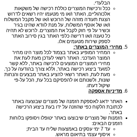
הבלעדי.
ככל ורכישת המוצרים כוללת רכישה של משקאות
אלכוהוליים, האתר ו/או מי מטעמו יהיו רשאים לדרוש
הצגת תעודה מזהה של הרוכש ו/או של מקבל המשלוח
ו/או של אוסף המשלוח, על מנת לוודא שהינו בגיר
וכשיר על פי חוק לקבל את המוצרים. לרוכש לא תהיה
כל טענה ו/או דרישה כלפי האתר בגין סירוב האתר
לספק שירות מטעמים אלו.
מחירי המוצרים באתר:
המחיר המופיע באתר בצמוד לכל מוצר הינו מחיר
המוצר העדכני. האתר רשאי לעדכן מעת לעת את
מחירי המוצרים המוצעים לרכישה באתר, ללא קשר
למועד ביצוע רכישה באתר, וללא צורך בהודעה על כך.
מעת לעת, האתר רשאי להציע באתר מבצעים והנחות
שונות, ולשנותם או להפסיקם בכל עת, הכל על-פי
שיקול דעתו.
מדיניות אספקה
האתר ידאג לאספקת הזמנה של מוצרים שבוצעה באתר
לכתובת הלקוח כפי שהוזנה על ידו בעת ביצוע הרכישה
באתר.
הזמנות של מוצרים שיבוצעו באתר יטופלו ויסופקו בלוחות
הזמנים הבאים:
עד 7 ימי עסקים באמצעות שליח עד הבית;
איסוף עצמי בתיאום מראש.