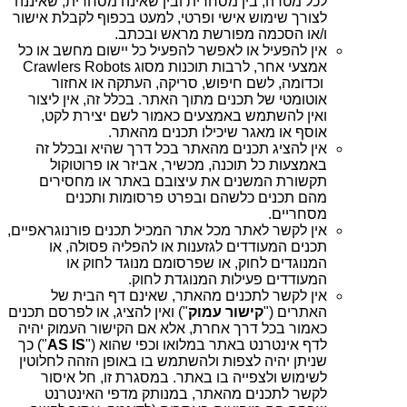
לכל מטרה, בין מסחרית ובין שאינה מסחרית, שאיננה
לצורך שימוש אישי ופרטי, למעט בכפוף לקבלת אישור
ו/או הסכמה מפורשת מראש ובכתב.
אין להפעיל או לאפשר להפעיל כל יישום מחשב או כל
אמצעי אחר, לרבות תוכנות מסוג Crawlers Robots
וכדומה, לשם חיפוש, סריקה, העתקה או אחזור
אוטומטי של תכנים מתוך האתר. בכלל זה, אין ליצור
ואין להשתמש באמצעים כאמור לשם יצירת לקט,
אוסף או מאגר שיכילו תכנים מהאתר.
אין להציג תכנים מהאתר בכל דרך שהיא ובכלל זה
באמצעות כל תוכנה, מכשיר, אביזר או פרוטוקול
תקשורת המשנים את עיצובם באתר או מחסירים
מהם תכנים כלשהם ובפרט פרסומות ותכנים
מסחריים.
אין לקשר לאתר מכל אתר המכיל תכנים פורנוגראפיים,
תכנים המעודדים לגזענות או להפליה פסולה, או
המנוגדים לחוק, או שפרסומם מנוגד לחוק או
המעודדים פעילות המנוגדת לחוק.
אין לקשר לתכנים מהאתר, שאינם דף הבית של
האתרים ("
קישור עמוק
") ואין להציג, או לפרסם תכנים
כאמור בכל דרך אחרת, אלא אם הקישור העמוק יהיה
לדף אינטרנט באתר במלואו וכפי שהוא ("
AS IS
") כך
שניתן יהיה לצפות ולהשתמש בו באופן הזהה לחלוטין
לשימוש ולצפייה בו באתר. במסגרת זו, חל איסור
לקשר לתכנים מהאתר, במנותק מדפי האינטרנט