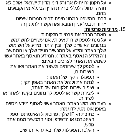
על תקנון זה יחולו אך ורק דיני מדינת ישראל, אולם לא
תהיה תחולה לכללי ברירת הדין הבינלאומי הקבועים
בהם.
לבתי המשפט במחוז חיפה תהיה סמכות שיפוט
ייחודית בכל עניין הנובע ו/או הקשור לתקנון זה.
מדיניות פרטיות:
האתר מכבד את פרטיות הלקוחות.
על מנת לספק שירות איכותי, אנו עשויים להשתמש
בנתונים האישיים שלך, ובין היתר, מידע על השימוש
שלך באתר ומידע על המכשיר הנייד שלך או המחשב
("
המידע הנאסף באתר
"). המידע הנאסף באתר עשוי
לשמש את האתר לצרכים הבאים:
לספק לך שירותים ולשפר את האתר ו/או את
השירותים;
תפעולו התקין של האתר;
לנתח את ולנהל את האתר באופן תקין;
שיפור שירות הלקוחות של האתר;
ליצירת קשר או לספק לך נתונים בקשר לאתר או
לשירות.
בעת השימוש באתר, האתר עשוי לאסוף מידע מסוים
באופן אוטומטי. לדוגמה:
כתובת ה- IP שלך, פרוטוקול האינטרנט, ספק
האינטרנט או הדפדפן וסוג המכשיר ממנו אתה
גולש;
הקלטת הפעילות שלך באתר או תרשים