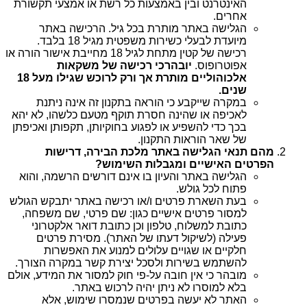
האינטרנט ובין באמצעות כל רשת או אמצעי תקשורת
אחרים.
הגלישה באתר מותרת בכל גיל. הרכישה באתר
מיועדת לבעלי כשירות משפטית מגיל 18 בלבד.
רכישה של קטין מתחת לגיל 18 מחייבת אישור הורה או
אפוטרופוס.
יובהר
כי רכישה של משקאות
אלכוהוליים מותרת אך ורק לרוכש שגילו מעל 18
שנים
.
במקרה שייקבע כי הוראה בתקנון זה אינה ניתנת
לאכיפה או שהינה חסרת תוקף מטעם כלשהו, לא יהא
בכך כדי להשפיע או לפגוע בחוקיותן, תקפותן ואכיפתן
של שאר הוראות התקנון.
מהם תנאי הגלישה באתר מלכת הבירה, דרישות
הפרטים האישיים ומגבלות השימוש?
הגלישה באתר והעיון בו אינם דורשים הרשמה, והוא
פתוח לכל גולש.
בעת השארת פרטים ו/או רכישה באתר יתבקש הגולש
למסור פרטים אישיים כגון: שם פרטי, שם משפחה,
כתובת למשלוח, טלפון וכן כתובת דואר אלקטרוני
פעילה (לשיקול דעתו של האתר). מסירת פרטים
חלקיים או שגויים עלולים למנוע את האפשרות
להשתמש בשירות ולסכל יצירת קשר במקרה הצורך.
מובהר כי אין חובה על-פי חוק למסור את המידע, אולם
בלא למוסרו לא ניתן יהיה לרכוש באתר.
האתר לא יעשה בפרטים שנמסרו שימוש, אלא