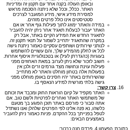
ובאופן העולה בקנה אחד עם תקנון זה ומדיניות
האתר. ככלל, וככל שלא ניתנה הסכמה מראש
למסירת מידע אישי, מידע המועבר לצרכים
סטטיסטים אינו כולל פרטים מזהים.
במידה והאתר ימוזג לתוך פעילות גוף אחר או אם
האתר יעבור לבעלות תאגיד אחר ניתן יהיה להעביר
לתאגיד החדש את המידע הקיים באתר, אבל רק
במקרה שהתאגיד יתחייב לשמור על תנאי תקנון זה.
לנותני שירותים ושותפים עסקיים כאמור ניתנת גישה
לכל או לחלק מהמידע שלך, והם עשויים להשתמש
בעוגיות (כהגדרתן לעיל) או בטכנולוגיית איסוף אחרות.
חשוב לזכור שלא ניתן לערוב במאת האחוזים מפני
פעילות עוינת ונחושה מצד גורמים זרים ולכן אין
בפעולות אלה בטחון מוחלט והאתר לא מתחייב
שהשירותים באתר יהיו חסינים באופן מוחלט מפני
גישה בלתי מורשית למידע הנאסף בו.
צרו קשר:
האתר מקפיד על קיום הוראות החוק ומכבד את זכותם
של משתמשי האתר ואחרים לפרטיות ולשם טוב. אם
אתה סבור כי פורסם באתר תוכן הפוגע בך מטעם
כלשהו, נא פנה אלינו לפי הפרטים שלהלן ואנו נשתדל
לטפל בפנייתך בכל ההקדם. פניות כאמור ניתן להעביר
באמצעים הבאים:
כתובת: הפעמון 4, פרדס חנה כרכור;