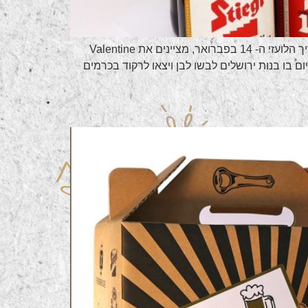
רעיונות ליום האהבה איזה כיף לנו! רק בישראל חוגגים יום אהבה פעמיים בשנה!שאלתם את עצמכם מתי יום האהבה?בתאריך הלועזי ה- 14 בפברואר, מציינים את Valentine
יום בו בנות ירושלים לבשו לבן ויצאו לרקוד בכרמים