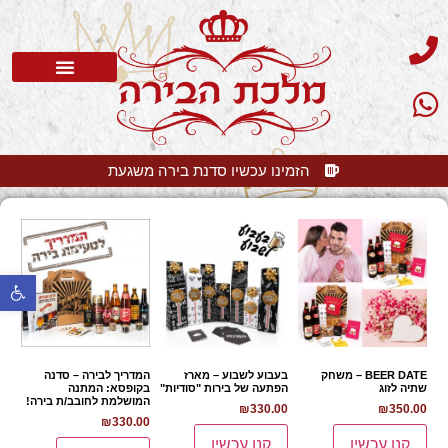
סדנת בירה
בלוג בירה
בירה קלרה
שאלות תשובות
הזמינו עכשיו סדנת בירה משגעת
פתח 
BEER DATE – משחק
בעבוע לשבוע – מארז
המדריך לבירה – סדנה
שתיה לזוג
הפתעה של בירות "סודיות"
בקופסא: המתנה
המושלמת לחובב/ת בירה!
₪
330.00
₪
350.00
₪
330.00
קנו עכשיו
קנו עכשיו