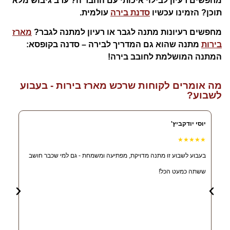
מחפשים רעיון לבילוי איכותי עם החבר'ה? ערב גיבוש מלא
תוכן? הזמינו עכשיו
סדנת בירה
עולמית.
מחפשים רעיונות מתנה לגבר או רעיון למתנה לגבר?
מארז
בירות
מתנה שהוא גם המדריך לבירה – סדנה בקופסא:
המתנה המושלמת לחובב בירה!
מה אומרים לקוחות שרכש מארז בירות - בעבוע
לשבוע?
יוסי יודקביץ'
ליאור
★★★
★★★★★
בעבוע לשבוע זו מתנה מדויקת, מפתיעה ומשמחת - גם למי שכבר חושב
הזמנת
ששתה כמעט הכל!
באופן
את הב
ובעלי