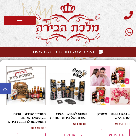
סדנת בירה
בלוג בירה
בירה קלרה
שאלות תשובות
הזמינו עכשיו סדנת בירה משגעת
פתח 
BEER DATE – משחק
בעבוע לשבוע – מארז
המדריך לבירה – סדנה
שתיה לזוג
הפתעה של בירות "סודיות"
בקופסא: המתנה
המושלמת לחובב/ת בירה!
₪
330.00
₪
350.00
₪
330.00
קנו עכשיו
קנו עכשיו