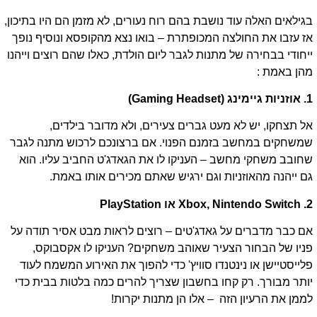
בגילאים האלה עוד נושבת בהם רוח נעורים, לא מזמן הם היו בתיכון,
אז עזבו את החולצה המכופתרת – בואו נצא מהקופסא ונוסיף נופך
ייחודי בבחירה של מתנות לגבר ליום הולדת, כאלו שהם רוצים וייהנו
מהן באמת :
1. אוזניות גיימינג (Gaming Headset)
אל תצחקו, יש לא מעט גברים צעירים, ולא מדובר בילדים,
שמשחקים במחשב בזמנם הפנוי. אם ברצונכם לרכוש מתנה לגבר
שחובב משחקי מחשב – העניקו לו את הגאדג'ט החביב עליו. הוא
גם ייהנה מהאוזניות וגם ירגיש שאתם מכירים אותו באמת.
2. Xbox, Nintendo Switch או PlayStation
אם כבר מדברים על גאדג'טים – רוצים לראות מבט אסיר תודה על
פניו של הבחור הצעיר שאוהב משחקים? העניקו לו אקסבוקס,
פלייסטיישן או נינטנדו סוויץ' כדי להפוך את האירוע המשמח לעוד
יותר מבורך. רק קחו בחשבון שצריך להרים כמה בלטות בבית כדי
לממן את הרעיון הזה – אלו הן מתנות יקרות!