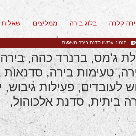
ירה קלרה
בלוג בירה
ממליצים
שאלות 
הזמינו עכשיו סדנת בירה משגעת
, ceso, מבשלת ג'מס, ברנרד כהה, ב
רה, טעימות בירה, סדנאות 
וש לעובדים, פעילות גיבוש, י
ה ביתית, סדנת אלכוהול,