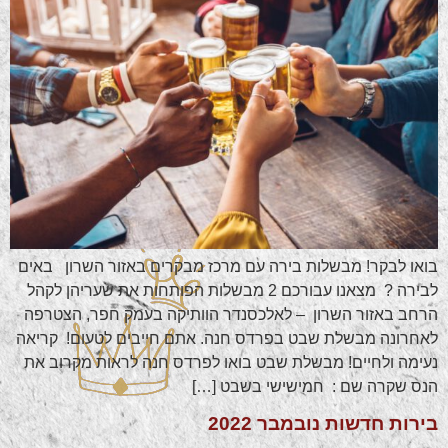
בואו לבקר! מבשלות בירה עם מרכז מבקרים באזור השרון באים
לבירה ? מצאנו עבורכם 2 מבשלות הפותחות את שעריהן לקהל
הרחב באזור השרון – לאלכסנדר הוותיקה בעמק חפר, הצטרפה
לאחרונה מבשלת שבט בפרדס חנה. אתם חייבים לטעום! קריאה
נעימה ולחיים! מבשלת שבט בואו לפרדס חנה לראות מקרוב את
הנס שקרה שם : חמישישי בשבט […]
בירות חדשות נובמבר 2022