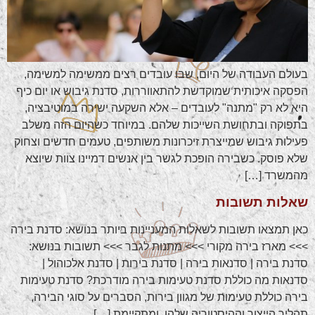
בעולם העבודה של היום, שבו עובדים רצים ממשימה למשימה,
הפסקה איכותית שמוקדשת להתאווררות, סדנת גיבוש או יום כיף
היא לא רק "מתנה" לעובדים – אלא השקעה ישירה במוטיבציה,
בתפוקה ובתחושת השייכות שלהם. במיוחד כשהיום הזה משלב
פעילות גיבוש שמייצרת זיכרונות משותפים, טעמים חדשים וצחוק
שלא פוסק. כשבירה הופכת לגשר בין אנשים דמיינו צוות שיוצא
מהמשרד […]
שאלות תשובות
כאן תמצאו תשובות לשאלות המעניינות ביותר בנושא: סדנת בירה
>>> מארז בירה מקורי >>> מתנות לגבר >>> תשובות בנושא:
סדנת בירה | סדנאות בירה | סדנת בירות | סדנת אלכוהול |
סדנאות מה כוללת סדנת טעימות בירה מודרכת? סדנת טעימות
בירה כוללת טעימות של מגוון בירות, הסברים על סוגי הבירה,
תהליך הייצור וההיסטוריה שלהן, ומתקיימת […]