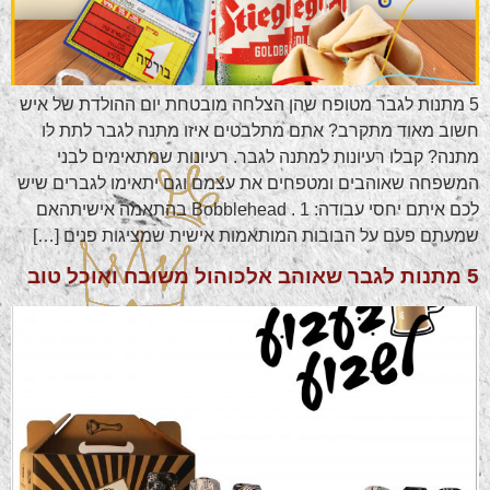
5 מתנות לגבר מטופח שהן הצלחה מובטחת יום ההולדת של איש
חשוב מאוד מתקרב? אתם מתלבטים איזו מתנה לגבר לתת לו
מתנה? קבלו רעיונות למתנה לגבר. רעיונות שמתאימים לבני
המשפחה שאוהבים ומטפחים את עצמם וגם יתאימו לגברים שיש
לכם איתם יחסי עבודה: 1 . Bobblehead בהתאמה אישיתהאם
שמעתם פעם על הבובות המותאמות אישית שמציגות פנים […]
5 מתנות לגבר שאוהב אלכוהול משובח ואוכל טוב