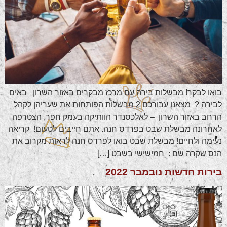
בואו לבקר! מבשלות בירה עם מרכז מבקרים באזור השרון באים
לבירה ? מצאנו עבורכם 2 מבשלות הפותחות את שעריהן לקהל
הרחב באזור השרון – לאלכסנדר הוותיקה בעמק חפר, הצטרפה
לאחרונה מבשלת שבט בפרדס חנה. אתם חייבים לטעום! קריאה
נעימה ולחיים! מבשלת שבט בואו לפרדס חנה לראות מקרוב את
הנס שקרה שם : חמישישי בשבט […]
בירות חדשות נובמבר 2022